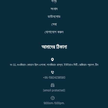
পণ্য
সংবাদ
ডাউনলোড
সেবা
যোগাযোগ করুন
আমাদের ঠিকানা
নং 66, গুওজিয়াং কোয়ান শিল্প এলাকা, লানজিয়াং রাস্তা, ইউইয়াও সিটি, ঝেজিয়াং প্রদেশ, চীন
+86-15824238580
[email protected]
9:00am.-5:00pm.