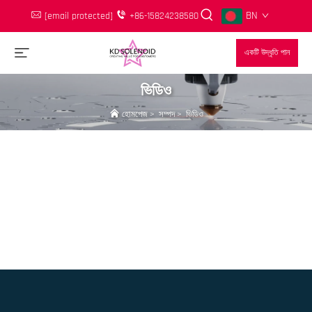
BN
[email protected]
+86-15824238580
একটি উদ্ধৃতি পান
ভিডিও
হোমপেজ
>
সম্পদ
>
ভিডিও