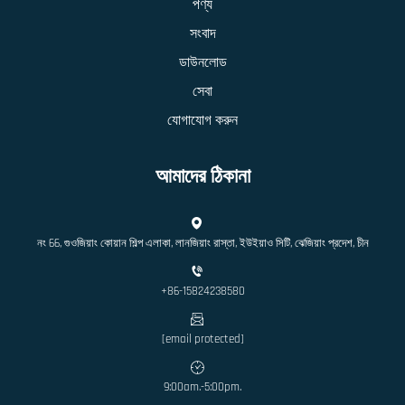
পণ্য
সংবাদ
ডাউনলোড
সেবা
যোগাযোগ করুন
আমাদের ঠিকানা
নং 66, গুওজিয়াং কোয়ান শিল্প এলাকা, লানজিয়াং রাস্তা, ইউইয়াও সিটি, ঝেজিয়াং প্রদেশ, চীন
+86-15824238580
[email protected]
9:00am.-5:00pm.