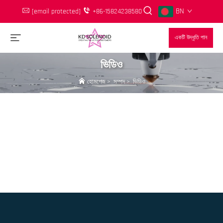
BN
[email protected]
+86-15824238580
একটি উদ্ধৃতি পান
ভিডিও
হোমপেজ
>
সম্পদ
>
ভিডিও