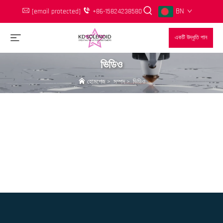
BN
[email protected]
+86-15824238580
একটি উদ্ধৃতি পান
ভিডিও
হোমপেজ
>
সম্পদ
>
ভিডিও