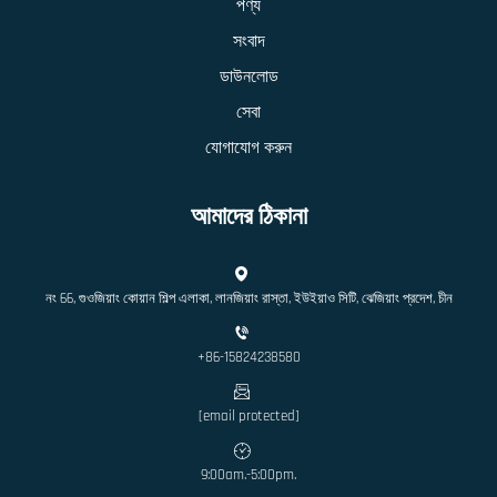
পণ্য
সংবাদ
ডাউনলোড
সেবা
যোগাযোগ করুন
আমাদের ঠিকানা
নং 66, গুওজিয়াং কোয়ান শিল্প এলাকা, লানজিয়াং রাস্তা, ইউইয়াও সিটি, ঝেজিয়াং প্রদেশ, চীন
+86-15824238580
[email protected]
9:00am.-5:00pm.