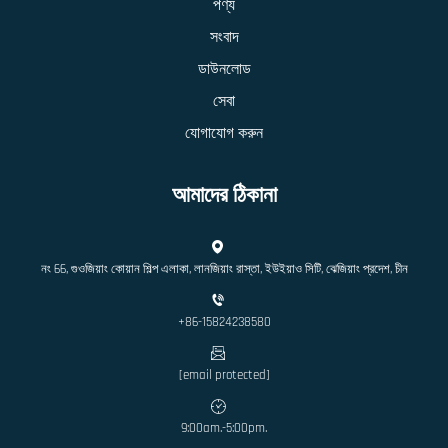
পণ্য
সংবাদ
ডাউনলোড
সেবা
যোগাযোগ করুন
আমাদের ঠিকানা
নং 66, গুওজিয়াং কোয়ান শিল্প এলাকা, লানজিয়াং রাস্তা, ইউইয়াও সিটি, ঝেজিয়াং প্রদেশ, চীন
+86-15824238580
[email protected]
9:00am.-5:00pm.