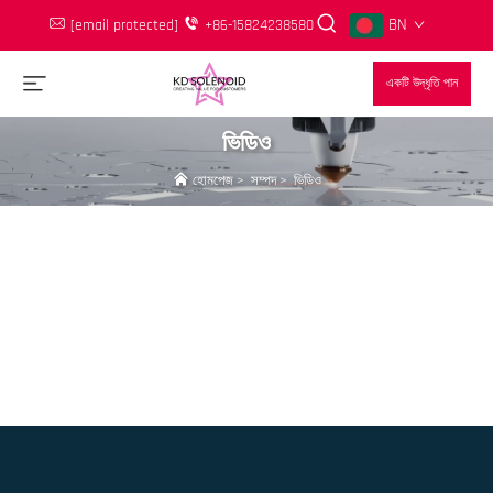
BN
[email protected]
+86-15824238580
একটি উদ্ধৃতি পান
ভিডিও
হোমপেজ
>
সম্পদ
>
ভিডিও