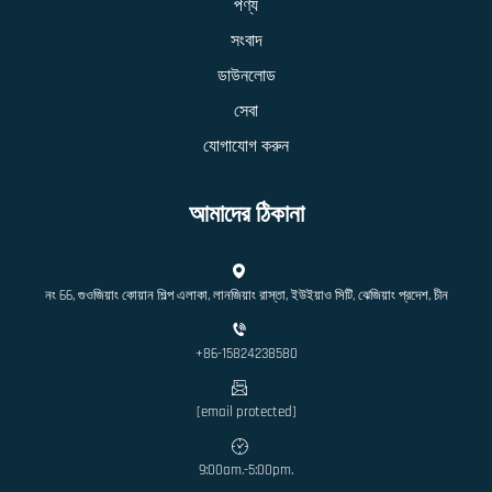
পণ্য
সংবাদ
ডাউনলোড
সেবা
যোগাযোগ করুন
আমাদের ঠিকানা
নং 66, গুওজিয়াং কোয়ান শিল্প এলাকা, লানজিয়াং রাস্তা, ইউইয়াও সিটি, ঝেজিয়াং প্রদেশ, চীন
+86-15824238580
[email protected]
9:00am.-5:00pm.