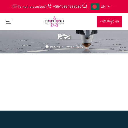
BN
[email protected]
+86-15824238580
একটি উদ্ধৃতি পান
ভিডিও
হোমপেজ
>
সম্পদ
>
ভিডিও