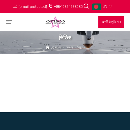
BN
[email protected]
+86-15824238580
একটি উদ্ধৃতি পান
ভিডিও
হোমপেজ
>
সম্পদ
>
ভিডিও