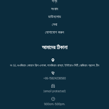
পণ্য
সংবাদ
ডাউনলোড
সেবা
যোগাযোগ করুন
আমাদের ঠিকানা
নং 66, গুওজিয়াং কোয়ান শিল্প এলাকা, লানজিয়াং রাস্তা, ইউইয়াও সিটি, ঝেজিয়াং প্রদেশ, চীন
+86-15824238580
[email protected]
9:00am.-5:00pm.