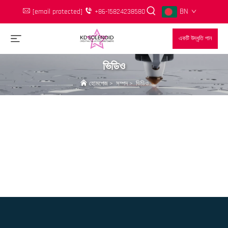
BN
[email protected]
+86-15824238580
একটি উদ্ধৃতি পান
ভিডিও
হোমপেজ
>
সম্পদ
>
ভিডিও