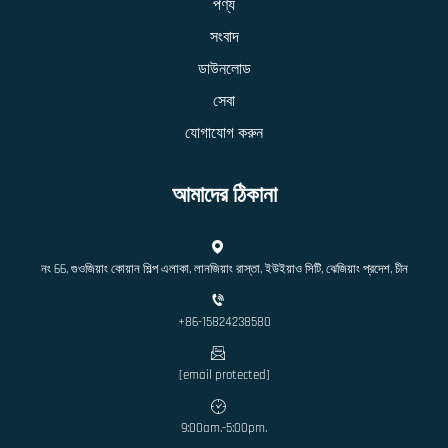
পণ্য
সংবাদ
ডাউনলোড
সেবা
যোগাযোগ করুন
আমাদের ঠিকানা
নং 66, গুওজিয়াং কোয়ান শিল্প এলাকা, লানজিয়াং রাস্তা, ইউইয়াও সিটি, ঝেজিয়াং প্রদেশ, চীন
+86-15824238580
[email protected]
9:00am.-5:00pm.