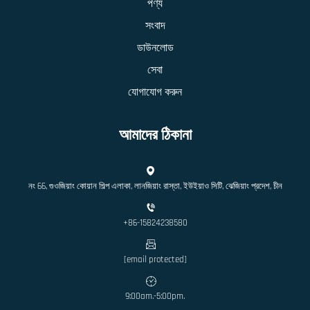
পণ্য
সংবাদ
ডাউনলোড
সেবা
যোগাযোগ করুন
আমাদের ঠিকানা
নং 66, গুওজিয়াং কোয়ান শিল্প এলাকা, লানজিয়াং রাস্তা, ইউইয়াও সিটি, ঝেজিয়াং প্রদেশ, চীন
+86-15824238580
[email protected]
9:00am.-5:00pm.