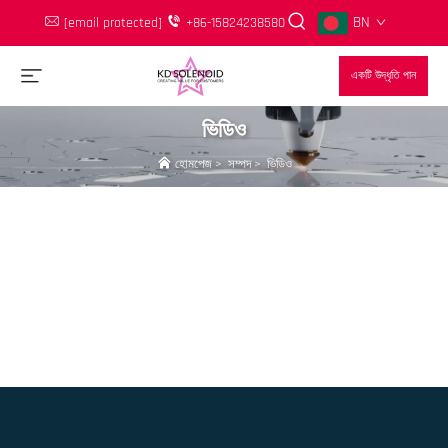
BN
[email protected]
+86-15824238580
একটি উদ্ধৃতি পান
ভিডিও
হোমপেজ
>
সম্পদ
>
ভিডিও